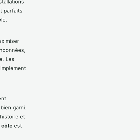
tallations
t parfaits
lo.
aximiser
randonnées,
e. Les
 simplement
ent
 bien garni.
histoire et
 côte
est