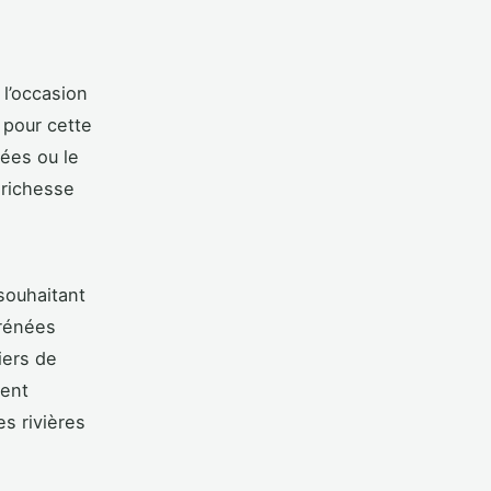
 l’occasion
 pour cette
ées ou le
 richesse
souhaitant
yrénées
iers de
hent
es rivières