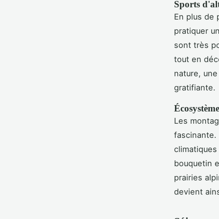
Sports d'alt
En plus de p
pratiquer u
sont très po
tout en déc
nature, une
gratifiante.
Écosystèmes
Les montagn
fascinante.
climatiques
bouquetin e
prairies al
devient ain