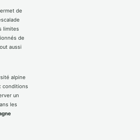
ermet de
'escalade
s limites
sionnés de
out aussi
ité alpine
 conditions
erver un
ans les
agne