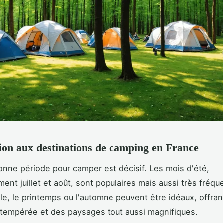
ion aux destinations de camping en France
bonne période pour camper est décisif. Les mois d'été,
ment juillet et août, sont populaires mais aussi très fréqu
oule, le printemps ou l'automne peuvent être idéaux, offra
tempérée et des paysages tout aussi magnifiques.