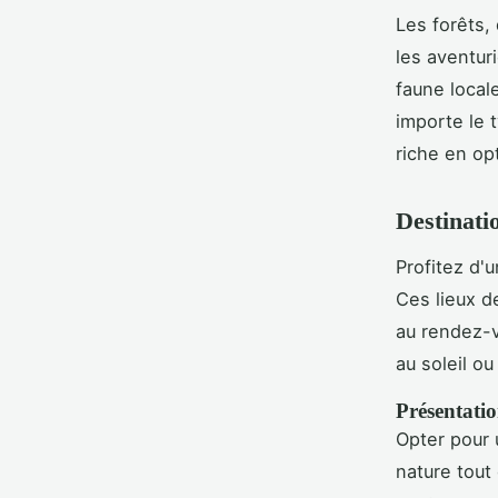
Les forêts,
les aventur
faune locale
importe le 
riche en op
Destinati
Profitez d'
Ces lieux d
au rendez-v
au soleil o
Présentati
Opter pour
nature tout