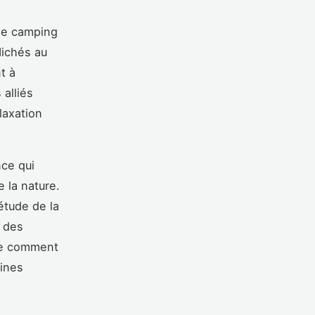
le camping
Nichés au
t à
 alliés
laxation
nce qui
 la nature.
étude de la
e des
dre comment
aines