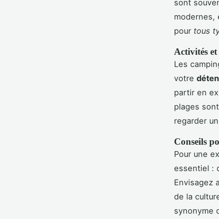
sont souven
modernes, e
pour
tous t
Activités et
Les camping
votre
déten
partir en e
plages sont
regarder un
Conseils po
Pour une ex
essentiel :
Envisagez au
de la cultu
synonyme 