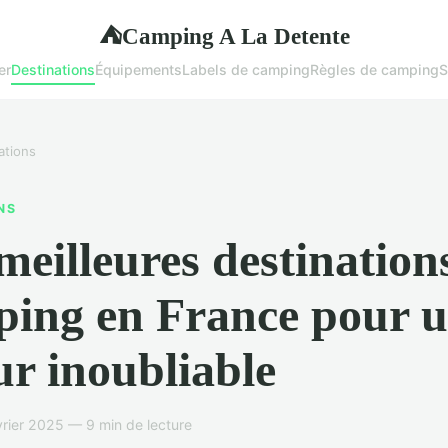
Camping A La Detente
⛺
er
Destinations
Équipements
Labels de camping
Règles de camping
S
ations
NS
meilleures destination
ing en France pour 
ur inoubliable
rier 2025 — 9 min de lecture