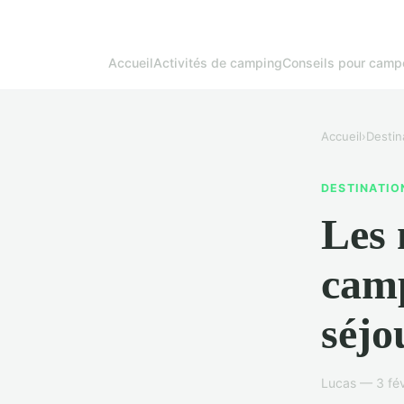
Accueil
Activités de camping
Conseils pour camp
Accueil
›
Destin
DESTINATIO
Les 
camp
séjo
Lucas — 3 fév