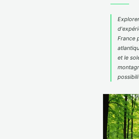
Explore
d'expéri
France 
atlantiq
et le so
montag
possibil