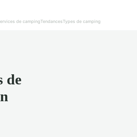
ervices de camping
Tendances
Types de camping
s de
un