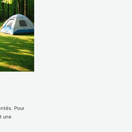
entés. Pour
nt une