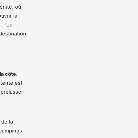
énité, où
uvrir la
n. Peu
destination
la côte
.
étente est
 prélasser
 de la
s campings