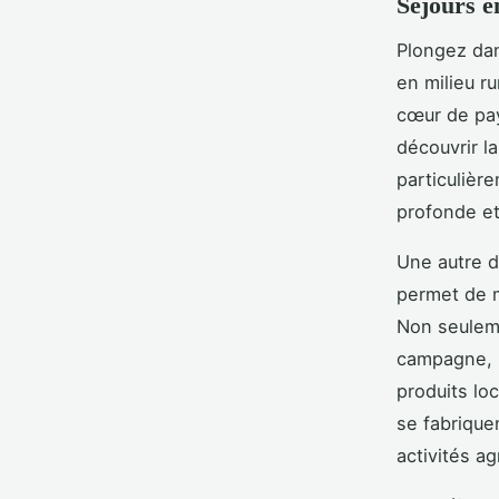
Séjours e
Plongez da
en milieu ru
cœur de pa
découvrir l
particulièr
profonde et
Une autre d
permet de m
Non seuleme
campagne, m
produits lo
se fabrique
activités ag