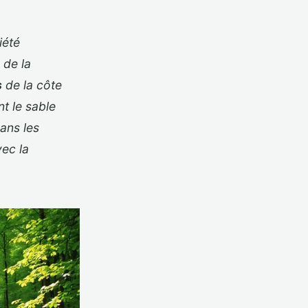
iété
 de la
s
de la côte
t le sable
dans les
ec la