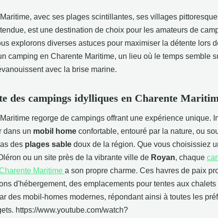
aritime, avec ses plages scintillantes, ses villages pittoresque
endue, est une destination de choix pour les amateurs de cam
nous explorons diverses astuces pour maximiser la détente lors d
un camping en Charente Maritime, un lieu où le temps semble 
évanouissent avec la brise marine.
e des campings idylliques en Charente Mariti
Maritime regorge de campings offrant une expérience unique. 
er dans un
mobil home
confortable, entouré par la nature, ou so
pas des
plages sable
doux de la région. Que vous choisissiez 
'Oléron ou un site près de la vibrante ville de
Royan
, chaque
ca
 Charente Maritime
a son propre charme. Ces havres de paix pr
ions d'hébergement, des emplacements pour tentes aux chalets 
ar des mobil-homes modernes, répondant ainsi à toutes les pré
gets. https://www.youtube.com/watch?