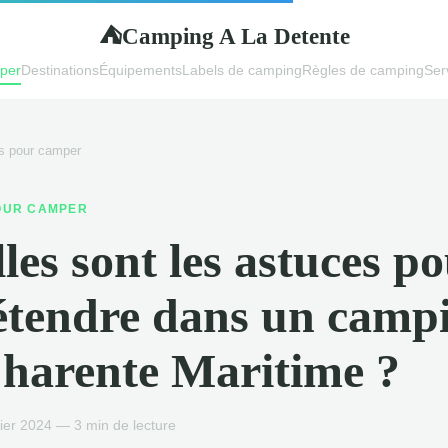
Camping A La Detente
⛺
mper
Destinations
Équipements
Labels de camping
Règles de camping
Ser
s pour camper
OUR CAMPER
les sont les astuces p
étendre dans un camp
harente Maritime ?
ier 2024 — 3 min de lecture