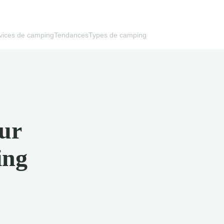
vices de camping
Tendances
Types de camping
our
ing