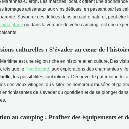
de Marennes-Oléron. Les marchés locaux offrent une abondance 
es fromages artisanaux aux vins délicats, en passant par les cé
arente. Savourer ces délices dans un cadre naturel, peut-être l
sur la plage
ou dans la verdure de votre camping, est une expé
paisante.
sions culturelles : S'évader au cœur de l'histoir
aritime est une région riche en histoire et en culture. Des visi
s, tels que le
Fort Boyard
, aux explorations des charmantes vill
helle
, les possibilités sont infinies. Découvrir le patrimoine loca
les des vieux villages, ou visiter les nombreux musées et galerie
 enrichissantes de s'évader du quotidien et de se plonger dan
es.
tion au camping : Profiter des équipements et d