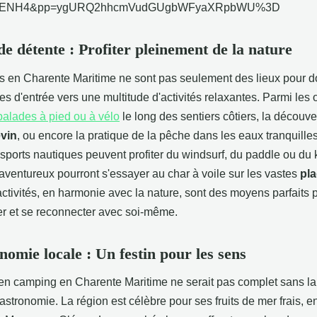
FENH4&pp=ygURQ2hhcmVudGUgbWFyaXRpbWU%3D
de détente : Profiter pleinement de la nature
 en Charente Maritime ne sont pas seulement des lieux pour dor
es d'entrée vers une multitude d'activités relaxantes. Parmi les 
balades à pied ou à vélo
le long des sentiers côtiers, la découve
evin
, ou encore la pratique de la pêche dans les eaux tranquille
sports nautiques peuvent profiter du windsurf, du paddle ou du 
aventureux pourront s'essayer au char à voile sur les vastes
pl
ctivités, en harmonie avec la nature, sont des moyens parfaits 
 et se reconnecter avec soi-même.
nomie locale : Un festin pour les sens
 en camping en Charente Maritime ne serait pas complet sans l
astronomie. La région est célèbre pour ses fruits de mer frais, en