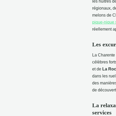
les huîtres 
régionaux, d
melons de Ch
pique-nique 
réellement a
Les excur
La Charente M
célèbres fort
et de
La Roc
dans les ruel
des manières
de découvert
La relaxa
services