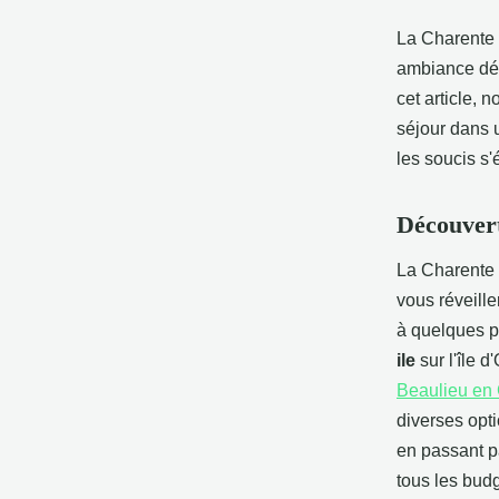
La Charente M
ambiance dét
cet article, 
séjour dans 
les soucis s'
Découvert
La Charente 
vous réveill
à quelques 
ile
sur l'île d
Beaulieu en
diverses opt
en passant p
tous les bud