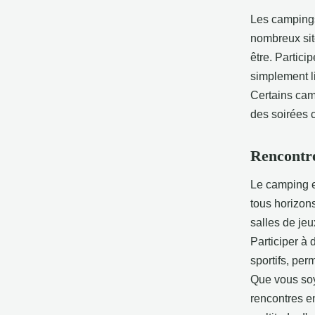
Les campings
nombreux sit
être. Partici
simplement l
Certains cam
des soirées 
Rencontre
Le camping e
tous horizon
salles de jeu
Participer à
sportifs, pe
Que vous soye
rencontres e