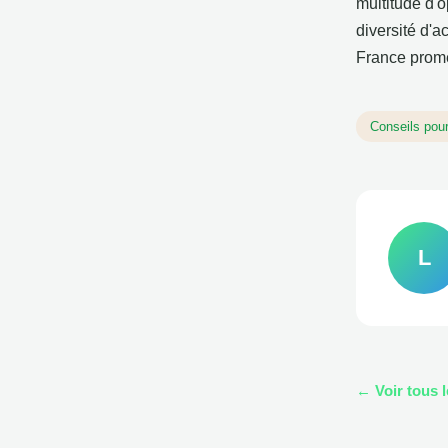
multitude d'o
diversité d'a
France promet
Conseils pou
L
← Voir tous 