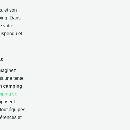
s, et son
ping. Dans
e votre
suspendu et
me
Imaginez
us une tente
un
camping
mping Le
oposent
tout équipés,
férences et