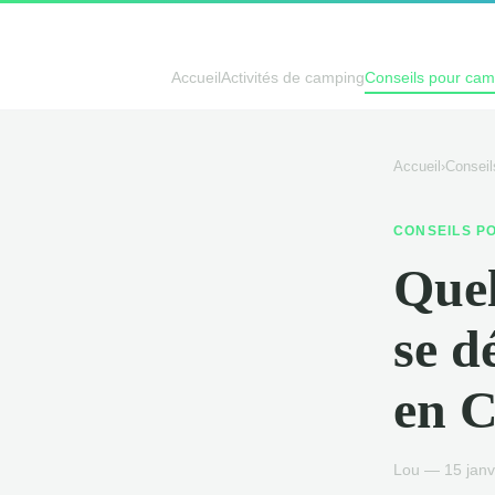
Accueil
Activités de camping
Conseils pour ca
Accueil
›
Conseil
CONSEILS P
Quel
se d
en C
Lou — 15 janv