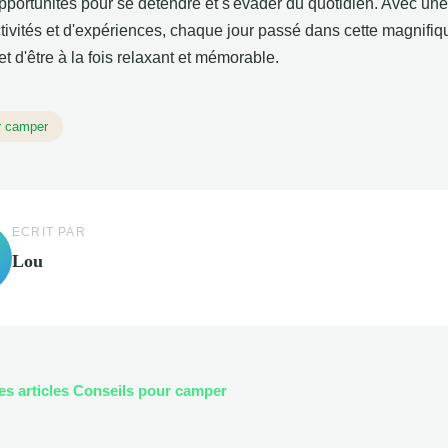
pportunités pour se détendre et s'évader du quotidien. Avec une 
ctivités et d'expériences, chaque jour passé dans cette magnifiq
 d'être à la fois relaxant et mémorable.
r camper
ECRIT PAR
Lou
les articles Conseils pour camper