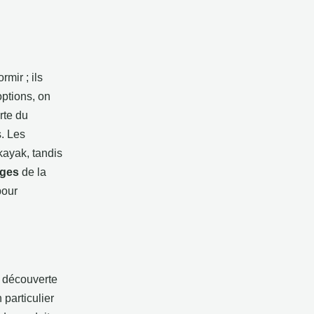
mir ; ils
options, on
rte du
s. Les
kayak, tandis
ages
de la
pour
a découverte
 particulier