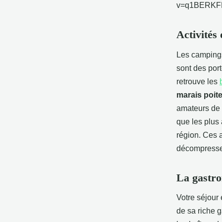
v=q1BERK
Activités 
Les campings
sont des port
retrouve les
marais poit
amateurs de 
que les plus 
région. Ces a
décompresser
La gastro
Votre séjour
de sa riche g