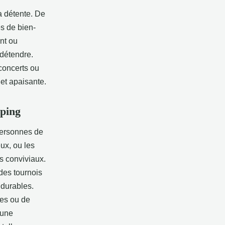
 détente. De
s de bien-
ant ou
 détendre.
concerts ou
et apaisante.
mping
personnes de
ux, ou les
ts conviviaux.
des tournois
 durables.
les ou de
 une