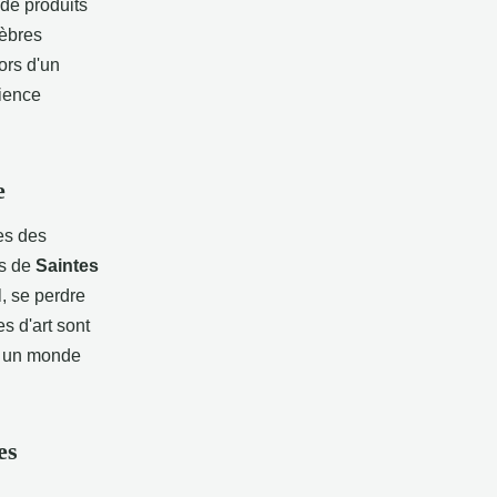
de produits
lèbres
ors d'un
rience
e
tes des
es de
Saintes
l, se perdre
s d'art sont
s un monde
es