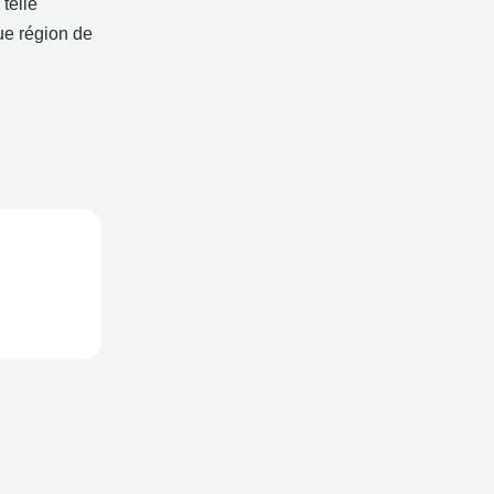
telle
ue région de